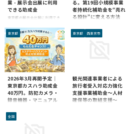
本気度が現れた補助金です。
業 - 展示会出展に利用
る。第19回小規模事業
【重要】 補助金は後払いです。
できる助成金
者持続化補助金を“売れ
採択されたからといっ ...
る設計”に変える方法
東京都の展示会出展に利用でき
る市場開拓助成事業の情報をま
良い商品なのに、広がらない。
とめました。申請期間や対象経
価格競争から抜けたい事業者へ
東京都
東京都
西東京市
費など詳細を確認できます。
商品には自信がある。それでも
広がらない。 広告費が足りな
い。営業リソースも限られてい
る。気づけば最後は値引き勝
負。 この構造を変えられるの
2026/2/22
2025/5/5
が、第19回小規模事業者持続化
補助金です。ただし誤解しては
2026年3月再開予定｜
観光関連事業者による
いけない。これは資金調達制度
東京都カスハラ助成金
旅行者受入対応力強化
ではありません。 目的は販路開
拓。言い換えれば「売れる導
40万円。防犯カメラ・
支援事業補助金～人材
線」をつくること。ここを履き
録音機器・マニュアル
確保等の取組支援～
違えると、採択されても売上は
作成を「実質負担な
【最大300万円】人手不足に悩
伸びません。 なぜ持続化補助金
し」で提案するコツ
む観光事業者必見！旅行者受入
は“営業ブースター”になるのか
全国
対応力を強化できる補助金【観
即決につながる理由 販路開拓費
東京都で公募されている「カス
光関連事業者による旅行者受入
用の一部を補助してもらえ ...
タマーハラスメント防止対策推
対応力強化支援事業補助金】 ＜