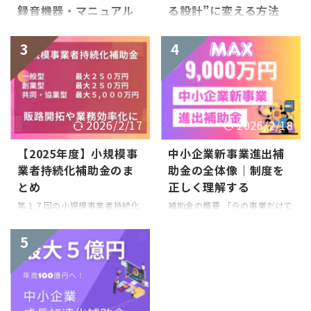
録音機器・マニュアル
る設計”に変える方法
作成を「実質負担な
良い商品なのに、広がらない。
し」で提案するコツ
価格競争から抜けたい事業者へ
3
4
商品には自信がある。それでも
東京都で公募されている「カス
広がらない。 広告費が足りな
タマーハラスメント防止対策推
い。営業リソースも限られてい
進事業」の奨励金は定額40万円
る。気づけば最後は値引き勝
支給の今年度最も激アツ奨励金
負。 この構造を変えられるの
です。自社で申請するのも良い
2026/2/17
2026/2/18
が、第19回小規模事業者持続化
ですが、これを「営業ツール」
補助金です。ただし誤解しては
としてどう組み込むかで、成約
【2025年度】小規模事
中小企業新事業進出補
いけない。これは資金調達制度
率と利益率が劇的に変わるとい
業者持続化補助金のま
助金の全体像｜制度を
ではありません。 目的は販路開
う内容をご説明したいと思いま
拓。言い換えれば「売れる導
とめ
正しく理解する
す。 特に、東京都内の経営者、
線」をつくること。ここを履き
営業の方々に読んでいただきた
第１７回の小規模事業者持続化
補助金の概要 「今の事業だけで
違えると、採択されても売上は
い内容です。 前半は制度の説明
補助金は、３つの類型に分かれ
は頭打ち…」「新しい分野にチ
伸びません。 なぜ持続化補助金
を、後半で営業ツールとしての
ました。一般型や創業型は前回
ャレンジしてみたいけど、資金
は“営業ブースター”になるのか
5
活用方法をご説明します。 【警
（第１６回）から大きな変更は
が…」そんな中小企業や個人事
即決につながる理由 販路開拓費
告】3月募集は「争奪戦」が予
ありません。共同・協業型は今
業主の皆様に最適な補助金で
用の一部を補助してもらえ ...
想されます 第1回は5日で終
回新設されたもので、補助金額
す。 中小企業新事業進出補助金
了、第2回は即日終了、第3回
や補助率が高くなっています。
は、これまでの事業領域にとら
（12月）はアクセス集中で ...
概要を下表にまとめました。 類
われず、新市場への参入や高付