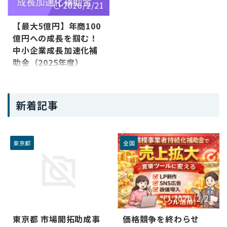
2026/2/21
型概要対象者補助上限補助率一
加価値事業への挑戦を通じて、
般型 通常枠販路開拓や業務効率
企業の生産性向上、収益アッ
【最大5億円】年商100
化小規模事業者50万円〜250万
プ、そして従業員の賃上げとい
円※賃上特例＋150万※インボ
った成長サイクルを実現するこ
億円への成長を掴む！
イス特例+50万円2/3〜3/4創業
とを目的としています。 「で
中小企業成長加速化補
型販路開拓や業務効率化特定創
も、補助金ってなんだか難しそ
助金（2025年度）
業支援等事業による支援を受け
う…」と感じている方もご安心
た小規模事業者200~250万円※
ください。この記事では、中小
100億を狙う企業だけが立てる
インボイス特例+50万円2/3〜
企業新事業進出補助金の概要か
スタートライン 「売上100億円
3/4 ...
ら、重要な要件、申請のポイン
を本気で目指す」。そう口にす
新着記事
トまで ...
る企業は多いですが、実際にそ
こへ到達するには、1億円を超
える大型投資、組織の再設計、
そして継続的な賃上げという重
東京都
全国
い決断が伴います。 中小企業成
長加速化補助金は、その覚悟を
持つ企業だけを対象に設計され
た「選抜型」の制度です。単な
る設備の入れ替え支援ではあり
2026/5/21
2026/2/21
ません。「100億宣言」を行
い、明確な成長戦略を描ける企
東京都 市場開拓助成事
価格競争を終わらせ
業に最大5億円を投じる、国の