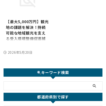
進事業」の奨励金は定額40万円
補助金名＞ 観光関連事業者によ
支給の今年度最も激アツ奨励金
る旅行者受入対応力強化支援事
です。自社で申請するのも良い
2025/5/3
業補助金（人材確保等の取組支
ですが、これを「営業ツール」
援） ＜補助金の概要＞ 東京都
としてどう組み込むかで、成約
【最大5,000万円】観光
内で観光事業を営む中小企業・
率と利益率が劇的に変わるとい
地の課題を解決！持続
観光関連事業者を対象に、人材
う内容をご説明したいと思いま
確保・育成・定着、さらには業
可能な地域観光を支え
す。 特に、東京都内の経営者、
務改善や外国人材受入対応に関
る受入環境整備促進補
営業の方々に読んでいただきた
する取り組みを支援する補助金
い内容です。 前半は制度の説明
助金とは？
制度。人手不足・多言語対応・
を、後半で営業ツールとしての
ホスピタリティの強化を課題と
補助金名 地域における受入環境
2026年5月20日
活用方法をご説明します。 【警
している事業者にとっては、採
整備促進事業（観光庁） 補助金
告】3月募集は「争奪戦」が予
用活動から従業員研修、業務 ...
の概要 観光庁が推進するこの補
想されます 第1回は5日で終
助金は、地域の自然、文化、歴
了、第2回は即日終了、第3回
史といった貴重な観光資源を守
（12月）はアクセス集中で ...
キーワード検索
りながら、観光客の満足度を高
めるための受入環境整備を総合
的に支援します。増加する観光
客によるオーバーツーリズム、
観光客と地域住民との摩擦、情
都道府県別で探す
報提供の不足、バリアフリー対
応の遅れといった、地域が直面