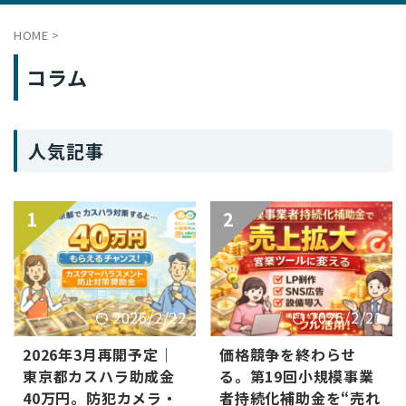
HOME
>
コラム
人気記事
1
2
2026/2/22
2026/2/21
2026年3月再開予定｜
価格競争を終わらせ
東京都カスハラ助成金
る。第19回小規模事業
40万円。防犯カメラ・
者持続化補助金を“売れ